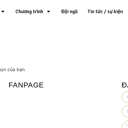
Chương trình
Đội ngũ
Tin tức / sự kiện
họn của bạn.
FANPAGE
Đ